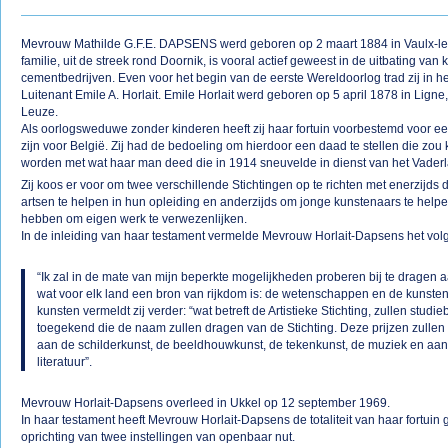
Mevrouw Mathilde G.F.E. DAPSENS werd geboren op 2 maart 1884 in Vaulx-le
familie, uit de streek rond Doornik, is vooral actief geweest in de uitbating van
cementbedrijven. Even voor het begin van de eerste Wereldoorlog trad zij in he
Luitenant Emile A. Horlait. Emile Horlait werd geboren op 5 april 1878 in Lign
Leuze.
Als oorlogsweduwe zonder kinderen heeft zij haar fortuin voorbestemd voor ee
zijn voor België. Zij had de bedoeling om hierdoor een daad te stellen die zo
worden met wat haar man deed die in 1914 sneuvelde in dienst van het Vader
Zij koos er voor om twee verschillende Stichtingen op te richten met enerzijds
artsen te helpen in hun opleiding en anderzijds om jonge kunstenaars te helpen
hebben om eigen werk te verwezenlijken.
In de inleiding van haar testament vermelde Mevrouw Horlait-Dapsens het vol
“Ik zal in de mate van mijn beperkte mogelijkheden proberen bij te dragen a
wat voor elk land een bron van rijkdom is: de wetenschappen en de kunsten
kunsten vermeldt zij verder: “wat betreft de Artistieke Stichting, zullen stud
toegekend die de naam zullen dragen van de Stichting. Deze prijzen zulle
aan de schilderkunst, de beeldhouwkunst, de tekenkunst, de muziek en aan
literatuur”.
Mevrouw Horlait-Dapsens overleed in Ukkel op 12 september 1969.
In haar testament heeft Mevrouw Horlait-Dapsens de totaliteit van haar fortuin 
oprichting van twee instellingen van openbaar nut.