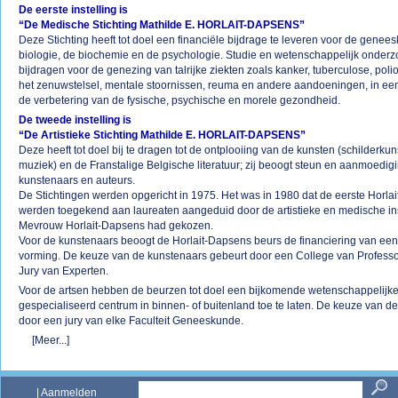
De eerste instelling is
“De Medische Stichting Mathilde E. HORLAIT-DAPSENS”
Deze Stichting heeft tot doel een financiële bijdrage te leveren voor de genee
biologie, de biochemie en de psychologie. Studie en wetenschappelijk onder
bijdragen voor de genezing van talrijke ziekten zoals kanker, tuberculose, polio
het zenuwstelsel, mentale stoornissen, reuma en andere aandoeningen, in een
de verbetering van de fysische, psychische en morele gezondheid.
De tweede instelling is
“De Artistieke Stichting Mathilde E. HORLAIT-DAPSENS”
Deze heeft tot doel bij te dragen tot de ontplooiing van de kunsten (schilderku
muziek) en de Franstalige Belgische literatuur; zij beoogt steun en aanmoedig
kunstenaars en auteurs.
De Stichtingen werden opgericht in 1975. Het was in 1980 dat de eerste Horl
werden toegekend aan laureaten aangeduid door de artistieke en medische ins
Mevrouw Horlait-Dapsens had gekozen.
Voor de kunstenaars beoogt de Horlait-Dapsens beurs de financiering van een
vorming. De keuze van de kunstenaars gebeurt door een College van Profess
Jury van Experten.
Voor de artsen hebben de beurzen tot doel een bijkomende wetenschappelijke
gespecialiseerd centrum in binnen- of buitenland toe te laten. De keuze van d
door een jury van elke Faculteit Geneeskunde.
[Meer...]
|
Aanmelden