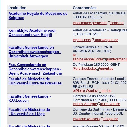
Institution
Coordonnées
Académie Royale de Médecine de
Palais des Académies, rue Ducale 
1000 BRUXELLES
Belgique
secretaire.perpetuel
armb.be
Koninklijke Academie voor
Paleis der Academiën - Hertogstraa
1, 1000 BRUSSEL
Geneeskunde van België
peter.bols
uantwerpen.be
Faculteit Geneeskunde en
Universiteitsplein 1, 2610
ANTWERPEN (WILRIJK)
Gezondheidswetenschappen -
Universiteit Antwerpen
sabine.vanpellicom
uantwerpen.
Fac. Geneeskunde en
De Pintelaan 185 9000, GENT
piet.hoebeke
ugent.be
Gezondheidswetenschappen -
Ugent Academisch Ziekenhuis
Faculté de Médecine de
Campus Erasme - route de Lennik
808, Bat. J - RCH - local J1.02, 10
l’Université Libre de Bruxelles
BRUXELLES
Pierre.Wauthy
ulb.be
Faculteit Geneeskunde -
Campus Gasthuisberg ON2
Herestraat 49 bus 400, 3000 LEU
K.U.Leuven
chris.verslype
kuleuven.be
Faculté de Médecine de
Domaine du Sart Tilman - Bâtiment
36, Quartier Hôpital, 4000 LIEGE
l’Université de Liège
valerie.wessels
uliege.be
Faculté de Médecine de
avenue Mounier 50, bte B1.50.02,