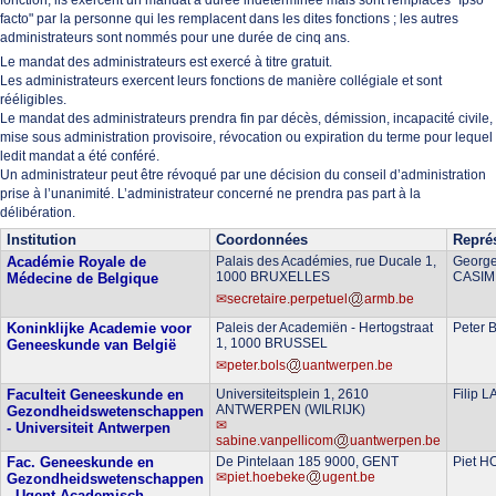
fonction, ils exercent un mandat à durée indéterminée mais sont remplacés "Ipso
facto" par la personne qui les remplacent dans les dites fonctions ; les autres
administrateurs sont nommés pour une durée de cinq ans.
Le mandat des administrateurs est exercé à titre gratuit.
Les administrateurs exercent leurs fonctions de manière collégiale et sont
rééligibles.
Le mandat des administrateurs prendra fin par décès, démission, incapacité civile,
mise sous administration provisoire, révocation ou expiration du terme pour lequel
ledit mandat a été conféré.
Un administrateur peut être révoqué par une décision du conseil d’administration
prise à l’unanimité. L’administrateur concerné ne prendra pas part à la
délibération.
Institution
Coordonnées
Repré
Académie Royale de
Palais des Académies, rue Ducale 1,
Georg
1000 BRUXELLES
CASIM
Médecine de Belgique
secretaire.perpetuel
armb.be
Koninklijke Academie voor
Paleis der Academiën - Hertogstraat
Peter 
1, 1000 BRUSSEL
Geneeskunde van België
peter.bols
uantwerpen.be
Faculteit Geneeskunde en
Universiteitsplein 1, 2610
Filip 
ANTWERPEN (WILRIJK)
Gezondheidswetenschappen
- Universiteit Antwerpen
sabine.vanpellicom
uantwerpen.be
Fac. Geneeskunde en
De Pintelaan 185 9000, GENT
Piet 
piet.hoebeke
ugent.be
Gezondheidswetenschappen
- Ugent Academisch