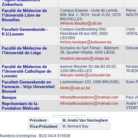
Ziekenhuis
Faculté de Médecine de
Campus Erasme - route de Lennik
Pierre
808, Bat. J - RCH - local J1.02, 1070
WAUT
l’Université Libre de
BRUXELLES
Bruxelles
Pierre.Wauthy
ulb.be
Faculteit Geneeskunde -
Campus Gasthuisberg ON2
Chris
Herestraat 49 bus 400, 3000
VERS
K.U.Leuven
LEUVEN
chris.verslype
kuleuven.be
Faculté de Médecine de
Domaine du Sart Tilman - Bâtiment
Edoua
36, Quartier Hôpital, 4000 LIEGE
l’Université de Liège
valerie.wessels
uliege.be
Faculté de Médecine de
avenue Mounier 50, bte B1.50.02,
Nicola
1200 BRUXELLES
TAJED
l’Université Catholique de
doyen-mede
uclouvain.be
Louvain
Faculteit Geneeskunde en
Laarbeeklaan 103, 1090 BRUSSEL
Koen 
Farmacie - Vrije Universiteit
info
vub.ac.be
Brussel
Banque
horlaitfoundations
hotmail.com
Paul 
Représentant de la
horlaitfoundations
hotmail.com
André
STEIR
Fondation Médicale
Président :
M. André Van Steirteghem
Vice-Président
M. Bernard Bay
:
Numéros d’entreprise : BCE 0414 874938