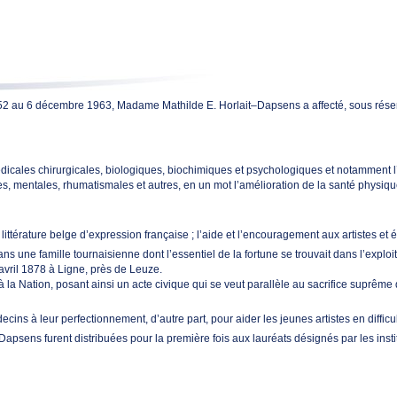
 au 6 décembre 1963, Madame Mathilde E. Horlait–Dapsens a affecté, sous réserve de
icales chirurgicales, biologiques, biochimiques et psychologiques et notamment l’
s, mentales, rhumatismales et autres, en un mot l’amélioration de la santé physiqu
littérature belge d’expression française ; l’aide et l’encouragement aux artistes et é
ne famille tournaisienne dont l’essentiel de la fortune se trouvait dans l’exploit
 avril 1878 à Ligne, près de Leuze.
à la Nation, posant ainsi un acte civique qui se veut parallèle au sacrifice suprêm
cins à leur perfectionnement, d’autre part, pour aider les jeunes artistes en diffic
psens furent distribuées pour la première fois aux lauréats désignés par les institu