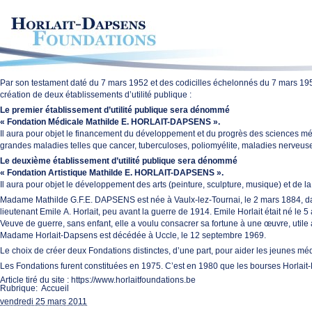
Par son testament daté du 7 mars 1952 et des codicilles échelonnés du 7 mars 1952
création de deux établissements d’utilité publique :
Le premier établissement d’utilité publique sera dénommé
« Fondation Médicale Mathilde E. HORLAIT-DAPSENS ».
Il aura pour objet le financement du développement et du progrès des sciences méd
grandes maladies telles que cancer, tuberculoses, poliomyélite, maladies nerveuse
Le deuxième établissement d’utilité publique sera dénommé
« Fondation Artistique Mathilde E. HORLAIT-DAPSENS ».
Il aura pour objet le développement des arts (peinture, sculpture, musique) et de la 
Madame Mathilde G.F.E. DAPSENS est née à Vaulx-lez-Tournai, le 2 mars 1884, dans u
lieutenant Emile A. Horlait, peu avant la guerre de 1914. Emile Horlait était né le 5
Veuve de guerre, sans enfant, elle a voulu consacrer sa fortune à une œuvre, utile 
Madame Horlait-Dapsens est décédée à Uccle, le 12 septembre 1969.
Le choix de créer deux Fondations distinctes, d’une part, pour aider les jeunes méde
Les Fondations furent constituées en 1975. C’est en 1980 que les bourses Horlait-Da
Article tiré du site :
https://www.horlaitfoundations.be
Rubrique:
Accueil
vendredi 25 mars 2011