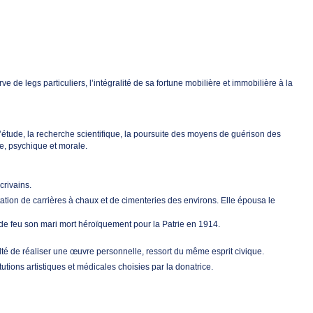
 legs particuliers, l’intégralité de sa fortune mobilière et immobilière à la
étude, la recherche scientifique, la poursuite des moyens de guérison des
e, psychique et morale.
crivains.
ation de carrières à chaux et de cimenteries des environs. Elle épousa le
e de feu son mari mort héroïquement pour la Patrie en 1914.
ulté de réaliser une œuvre personnelle, ressort du même esprit civique.
tions artistiques et médicales choisies par la donatrice.