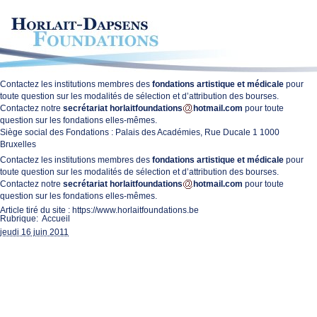
Contactez les institutions membres des
fondations
artistique
et
médicale
pour
toute question sur les modalités de sélection et d’attribution des bourses.
Contactez notre
secrétariat
horlaitfoundations
hotmail.com
pour toute
question sur les fondations elles-mêmes.
Siège social des Fondations : Palais des Académies, Rue Ducale 1 1000
Bruxelles
Contactez les institutions membres des
fondations
artistique
et
médicale
pour
toute question sur les modalités de sélection et d’attribution des bourses.
Contactez notre
secrétariat
horlaitfoundations
hotmail.com
pour toute
question sur les fondations elles-mêmes.
Article tiré du site :
https://www.horlaitfoundations.be
Rubrique:
Accueil
jeudi 16 juin 2011