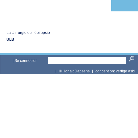
La chirurgie de l’épilepsie
ULB
|
Se connecter
|
© Horlait Dapsens
|
conception:
vertige asbl