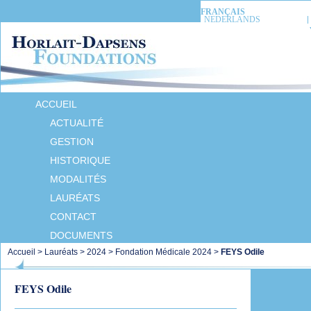
FRANÇAIS
NEDERLANDS
ACCUEIL
ACTUALITÉ
GESTION
HISTORIQUE
MODALITÉS
LAURÉATS
CONTACT
DOCUMENTS
Accueil
>
Lauréats
>
2024
>
Fondation Médicale 2024
>
FEYS Odile
FEYS Odile