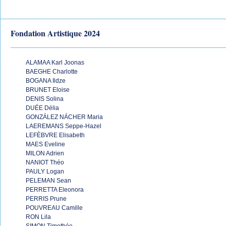
Fondation Artistique 2024
ALAMAA Karl Joonas
BAEGHE Charlotte
BOGANA Ildze
BRUNET Eloise
DENIS Solina
DUÉE Délia
GONZÁLEZ NÁCHER Maria
LAEREMANS Seppe-Hazel
LEFÈBVRE Elisabeth
MAES Eveline
MILON Adrien
NANIOT Théo
PAULY Logan
PELEMAN Sean
PERRETTA Eleonora
PERRIS Prune
POUVREAU Camille
RON Lila