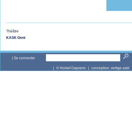
Théâtre
KASK Gent
|
Se connecter
|
© Horlait Dapsens
|
conception:
vertige asbl