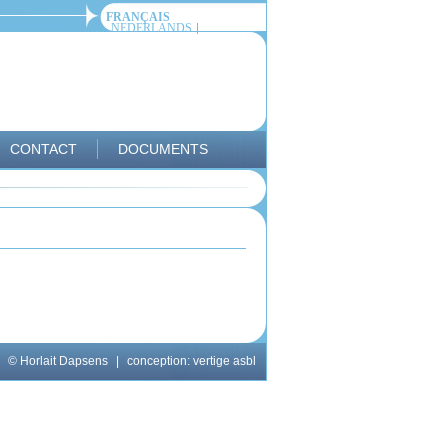
FRANÇAIS
NEDERLANDS
CONTACT
DOCUMENTS
© Horlait Dapsens
|
conception:
vertige asbl