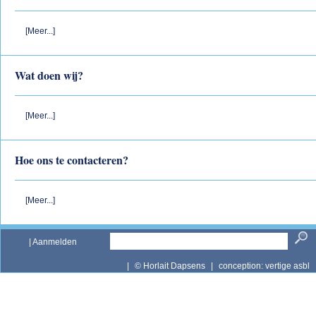
[Meer...]
Wat doen wij?
[Meer...]
Hoe ons te contacteren?
[Meer...]
|
Aanmelden
|
© Horlait Dapsens
|
conception:
vertige asbl