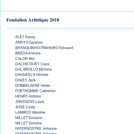
Fondation Artistique 2018
ALET Fanny
ANRYS Garance
BRANQUINHO-PINHEIRO Edouard
BREDA Antoine
CALON Maï
DACHICOURT Clara
DAL BROLLO Michela
DANNEELS Héloïse
DAVEY Jack
DOBBELAERE Heike
FORTHOMME Catherine
HENRY Antoine
JANSSENS Louis
JUGE Cindy
LAMIROY Maxime
MILLET Doriane
MILLET Doriane
PATERNOSTRE Jehanne