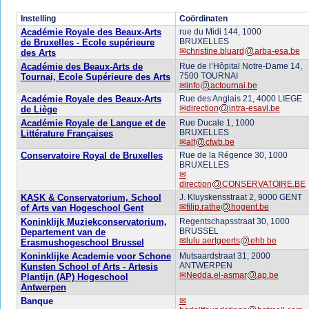
Instelling
Coördinaten
Académie Royale des Beaux-Arts
rue du Midi 144, 1000
BRUXELLES
de Bruxelles - Ecole supérieure
christine.bluard
arba-esa.be
des Arts
Académie des Beaux-Arts de
Rue de l’Hôpital Notre-Dame 14,
7500 TOURNAI
Tournai, Ecole Supérieure des Arts
info
actournai.be
Académie Royale des Beaux-Arts
Rue des Anglais 21, 4000 LIEGE
direction
intra-esavl.be
de Liège
Académie Royale de Langue et de
Rue Ducale 1, 1000
BRUXELLES
Littérature Françaises
alf
cfwb.be
Conservatoire Royal de Bruxelles
Rue de la Régence 30, 1000
BRUXELLES
direction
CONSERVATOIRE.BE
KASK & Conservatorium, School
J. Kluyskensstraat 2, 9000 GENT
filip.rathe
hogent.be
of Arts van Hogeschool Gent
Koninklijk Muziekconservatorium,
Regentschapsstraat 30, 1000
BRUSSEL
Departement van de
lulu.aertgeerts
ehb.be
Erasmushogeschool Brussel
Koninklijke Academie voor Schone
Mutsaardstraat 31, 2000
ANTWERPEN
Kunsten School of Arts - Artesis
Nedda.el-asmar
ap.be
Plantijn (AP) Hogeschool
Antwerpen
Banque