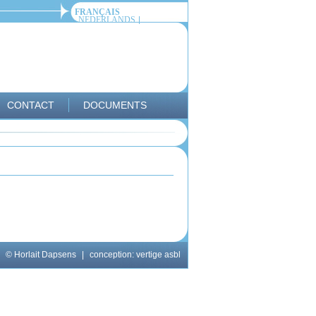
FRANÇAIS
NEDERLANDS
CONTACT
DOCUMENTS
© Horlait Dapsens
|
conception:
vertige asbl