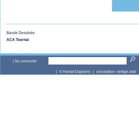
Bande Dessinée
ACA Tournai
|
Se connecter
|
© Horlait Dapsens
|
conception:
vertige asbl