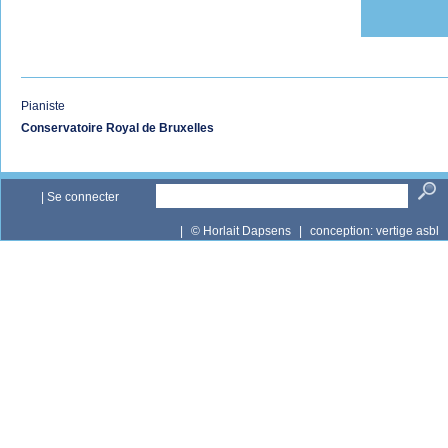
Pianiste
Conservatoire Royal de Bruxelles
|
Se connecter
|
© Horlait Dapsens
|
conception:
vertige asbl