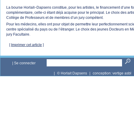
La bourse Horlait–Dapsens constitue, pour les artistes, le financement d’une fo
complémentaire, celle-ci étant déjà acquise pour le principal. Le choix des artis
Collège de Professeurs et de membres d’un jury compétent.
Pour les médecins, elles ont pour objet de permettre leur perfectionnement sci
centre spécialisé du pays ou de l’étranger. Le choix des jeunes Docteurs en Mé
jury Facultaire.
[
Imprimer cet article
]
|
Se connecter
|
© Horlait Dapsens
|
conception:
vertige asbl