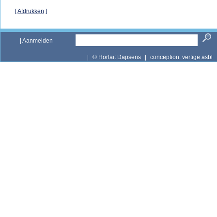
[
Afdrukken
]
|
Aanmelden
|
© Horlait Dapsens
|
conception:
vertige asbl