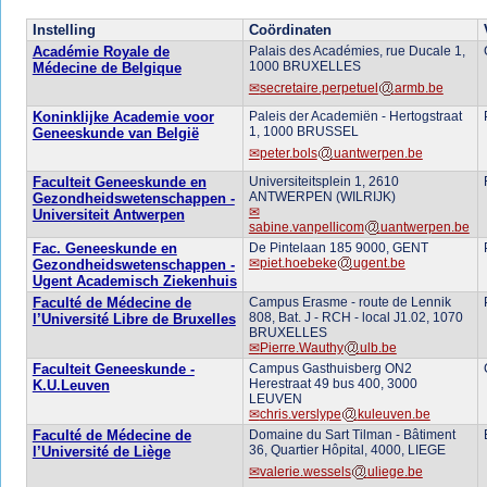
Instelling
Coördinaten
Académie Royale de
Palais des Académies, rue Ducale 1,
1000 BRUXELLES
Médecine de Belgique
secretaire.perpetuel
armb.be
Koninklijke Academie voor
Paleis der Academiën - Hertogstraat
1, 1000 BRUSSEL
Geneeskunde van België
peter.bols
uantwerpen.be
Faculteit Geneeskunde en
Universiteitsplein 1, 2610
ANTWERPEN (WILRIJK)
Gezondheidswetenschappen -
Universiteit Antwerpen
sabine.vanpellicom
uantwerpen.be
Fac. Geneeskunde en
De Pintelaan 185 9000, GENT
piet.hoebeke
ugent.be
Gezondheidswetenschappen -
Ugent Academisch Ziekenhuis
Faculté de Médecine de
Campus Erasme - route de Lennik
808, Bat. J - RCH - local J1.02, 1070
l’Université Libre de Bruxelles
BRUXELLES
Pierre.Wauthy
ulb.be
Faculteit Geneeskunde -
Campus Gasthuisberg ON2
Herestraat 49 bus 400, 3000
K.U.Leuven
LEUVEN
chris.verslype
kuleuven.be
Faculté de Médecine de
Domaine du Sart Tilman - Bâtiment
36, Quartier Hôpital, 4000, LIEGE
l’Université de Liège
valerie.wessels
uliege.be