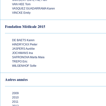
VAN DEN FONTEYNE Fien
VAN HEE Tom
VASQUEZ GUADARRAMA Karen
VINCKE Emily
Fondation Médicale 2015
DE BAETS Karen
HINDRYCKX Pieter
JASPERS Aurélie
JOCHMANS Ina
SAFRONOVA Marta Maia
TREPO Eric
WILGENHOF Sofie
Autres années
2009
2010
2011