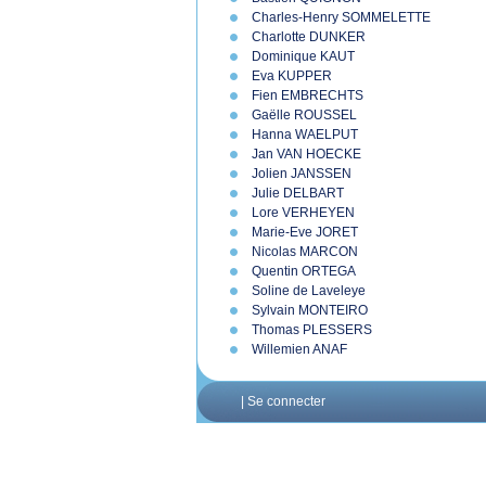
Charles-Henry SOMMELETTE
Charlotte DUNKER
Dominique KAUT
Eva KUPPER
Fien EMBRECHTS
Gaëlle ROUSSEL
Hanna WAELPUT
Jan VAN HOECKE
Jolien JANSSEN
Julie DELBART
Lore VERHEYEN
Marie-Eve JORET
Nicolas MARCON
Quentin ORTEGA
Soline de Laveleye
Sylvain MONTEIRO
Thomas PLESSERS
Willemien ANAF
|
Se connecter