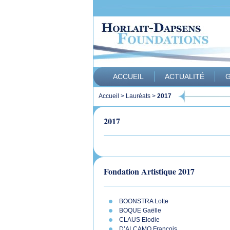
ACCUEIL
ACTUALITÉ
G
Accueil
>
Lauréats
>
2017
2017
Fondation Artistique 2017
BOONSTRA Lotte
BOQUE Gaëlle
CLAUS Elodie
D’ALCAMO François