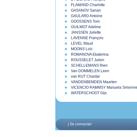
FLAMAND Charlotte
GASANOV Sanan
GAULARD Antoine
GOOSSENS Tom
GUILMOT Adeline
JANSSEN Juliette
LAVENNE François
LEVEL Maud
MOONS Loïc
ROMANOVA Ekaterina
ROUSSELET Julien
SCHELLEMANS Rien
Van DOMMELEN Leen
van RIJT Chantal
VANDENBEMDEN Maarten
VICENCIO RAMMSY Manuela Simonn
WATERSCHOOT Gijs
|
Se connecter