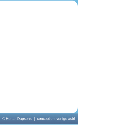
© Horlait Dapsens
|
conception:
vertige asbl