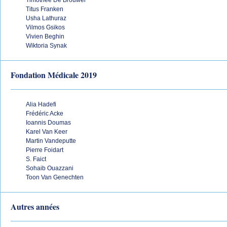
Timothée De Brouwer
Titus Franken
Usha Lathuraz
Vilmos Gsikos
Vivien Beghin
Wiktoria Synak
Fondation Médicale 2019
Alia Hadefi
Frédéric Acke
Ioannis Doumas
Karel Van Keer
Martin Vandeputte
Pierre Foidart
S. Faict
Sohaib Ouazzani
Toon Van Genechten
Autres années