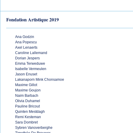
Fondation Artistique 2019
Ana Godzin
Ana Popescu
Axel Lenaerts
Caroline Lallemand
Dorian Jespers
Emma Terweduwe
Isabelle Vermeulen
Jason Enuset
Lakanaporn Mink Chonsamoe
Maxime Gillot
Maxime Goujon
Naim Barbach
Olivia Duhamel
Pauline Bricout
Quinten Mestdagh
Remi Kesteman
Sara Dombret
Sybren Vanoverberghe